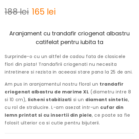
188
lei
165
lei
Aranjament cu trandafir criogenat albastru
catifelat pentru iubita ta
Surprinde-o cu un altfel de cadou fata de clasicele
flori din piata! Trandafirii criogenati nu necesita
intretinere si rezista in aceeasi stare pana la 25 de ani.
Am pus in aranjamentul nostru floral un
trandafir
criogenat albastru de marime XL
(diametru intre 8
si 10 cm),
licheni stabilizati
si un
diamant sintetic
,
cu rol de stralucire. L-am asezat intr-un
cufar din
lemn printat si cu insertii din piele
, ce poate sa fie
folosit ulterior ca si cutie pentru bijuterii.