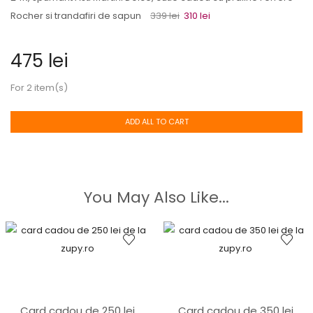
Rocher si trandafiri de sapun
339
lei
310
lei
475
lei
For 2 item(s)
ADD ALL TO CART
You May Also Like...
Card cadou de 250 lei
Card cadou de 350 lei