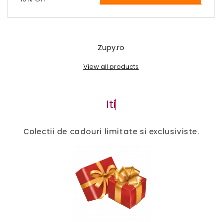
Zupy.ro
View all products
I
t
i
o
f
e
r
i
Colectii de cadouri limitate si exclusiviste.