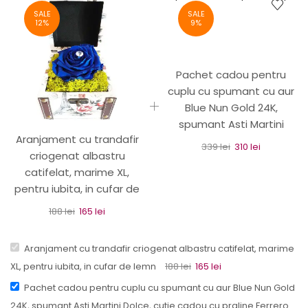
SALE
SALE
12%
9%
Pachet cadou pentru
cuplu cu spumant cu aur
Blue Nun Gold 24K,
spumant Asti Martini
Aranjament cu trandafir
Dolce, cutie cadou cu
339
lei
310
lei
criogenat albastru
praline Ferrero Rocher si
catifelat, marime XL,
trandafiri de sapun
pentru iubita, in cufar de
lemn
188
lei
165
lei
Aranjament cu trandafir criogenat albastru catifelat, marime
XL, pentru iubita, in cufar de lemn
188
lei
165
lei
Pachet cadou pentru cuplu cu spumant cu aur Blue Nun Gold
24K, spumant Asti Martini Dolce, cutie cadou cu praline Ferrero