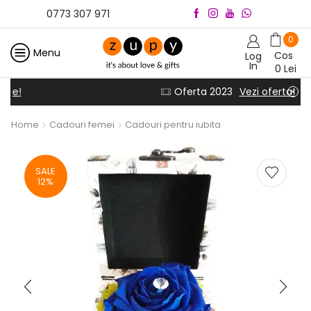
0773 307 971
0
Menu
Cos
Log
In
0
Lei
Oferta 2023
Vezi oferta!
Home
Cadouri femei
Cadouri pentru iubita
SALE
12%