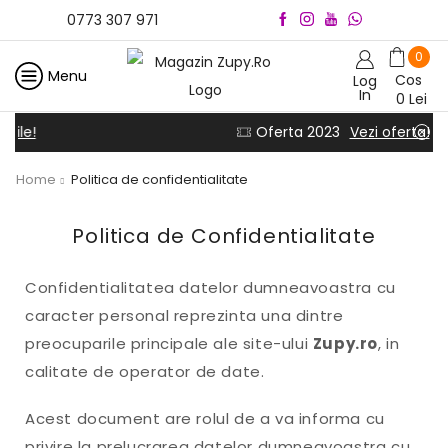
0773 307 971
0
Menu
Cos
Log
In
0
Lei
Oferta 2023
Vezi oferta!
Home
Politica de confidentialitate
Politica de Confidentialitate
Confidentialitatea datelor dumneavoastra cu
caracter personal reprezinta una dintre
preocuparile principale ale site-ului
Zupy.ro
, in
calitate de operator de date.
Acest document are rolul de a va informa cu
privire la prelucrarea datelor dumneavoastra cu