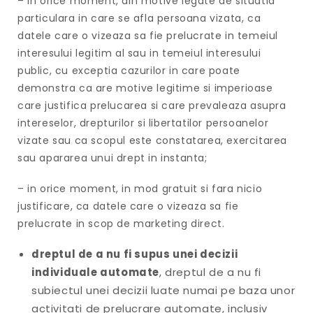
– in orice moment, din motive legate de situatia
particulara in care se afla persoana vizata, ca
datele care o vizeaza sa fie prelucrate in temeiul
interesului legitim al sau in temeiul interesului
public, cu exceptia cazurilor in care poate
demonstra ca are motive legitime si imperioase
care justifica prelucarea si care prevaleaza asupra
intereselor, drepturilor si libertatilor persoanelor
vizate sau ca scopul este constatarea, exercitarea
sau apararea unui drept in instanta;
– in orice moment, in mod gratuit si fara nicio
justificare, ca datele care o vizeaza sa fie
prelucrate in scop de marketing direct.
dreptul de a nu fi supus unei decizii
individuale automate
, dreptul de a nu fi
subiectul unei decizii luate numai pe baza unor
activitati de prelucrare automate, inclusiv