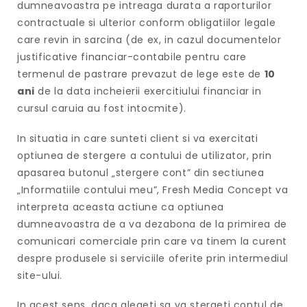
dumneavoastra pe intreaga durata a raporturilor
contractuale si ulterior conform obligatiilor legale
care revin in sarcina (de ex, in cazul documentelor
justificative financiar-contabile pentru care
termenul de pastrare prevazut de lege este de
10
ani
de la data incheierii exercitiului financiar in
cursul caruia au fost intocmite).
In situatia in care sunteti client si va exercitati
optiunea de stergere a contului de utilizator, prin
apasarea butonul „stergere cont” din sectiunea
„Informatiile contului meu”, Fresh Media Concept va
interpreta aceasta actiune ca optiunea
dumneavoastra de a va dezabona de la primirea de
comunicari comerciale prin care va tinem la curent
despre produsele si serviciile oferite prin intermediul
site-ului.
In acest sens, daca alegeti sa va stergeti contul de